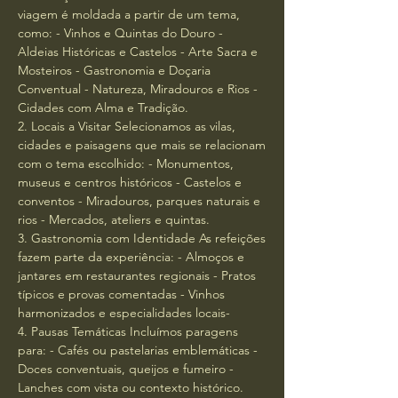
viagem é moldada a partir de um tema,
como: - Vinhos e Quintas do Douro -
Aldeias Históricas e Castelos - Arte Sacra e
Mosteiros - Gastronomia e Doçaria
Conventual - Natureza, Miradouros e Rios -
Cidades com Alma e Tradição.​
2. Locais a Visitar Selecionamos as vilas,
cidades e paisagens que mais se relacionam
com o tema escolhido: - Monumentos,
museus e centros históricos - Castelos e
conventos - Miradouros, parques naturais e
rios - Mercados, ateliers e quintas.​
3. Gastronomia com Identidade As refeições
fazem parte da experiência: - Almoços e
jantares em restaurantes regionais - Pratos
típicos e provas comentadas - Vinhos
harmonizados e especialidades locais-
​4. Pausas Temáticas Incluímos paragens
para: - Cafés ou pastelarias emblemáticas -
Doces conventuais, queijos e fumeiro -
Lanches com vista ou contexto histórico.​