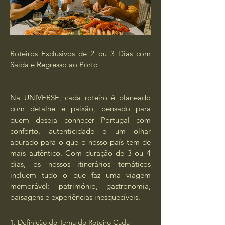
Roteiros Exclusivos de 2 ou 3 Dias com
Saída e Regresso ao Porto
Na UNIVERSE, cada roteiro é planeado
com detalhe e paixão, pensado para
quem deseja conhecer Portugal com
conforto, autenticidade e um olhar
apurado para o que o nosso país tem de
mais autêntico. Com duração de 3 ou 4
dias, os nossos itinerários temáticos
incluem tudo o que faz uma viagem
memorável: património, gastronomia,
paisagens e experiências inesquecíveis.
1. Definição do Tema do Roteiro Cada