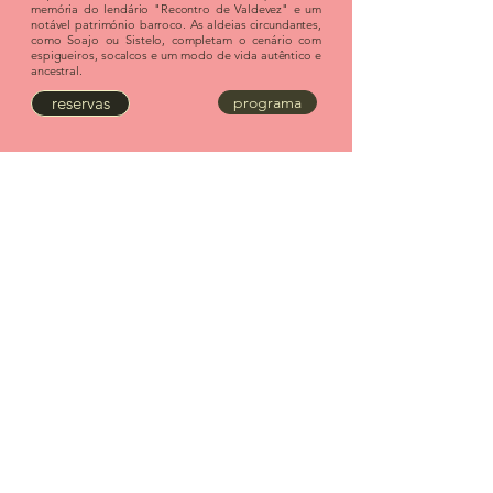
memória do lendário "Recontro de Valdevez" e um
notável património barroco. As aldeias circundantes,
como Soajo ou Sistelo, completam o cenário com
espigueiros, socalcos e um modo de vida autêntico e
ancestral.
reservas
programa
Vila Nova de Cerveira /
Valença / Melgaço
A região do Minho, com destaque para Vila Nova
de Cerveira, Valença e Melgaço, é um território de