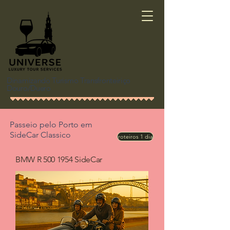
Dinamizando Turismo Transfronteiriço
Douro/Duero
Passeio pelo Porto
em
SideCar Classico
roteiros 1 dia
BMW R
500 1954
SideCar