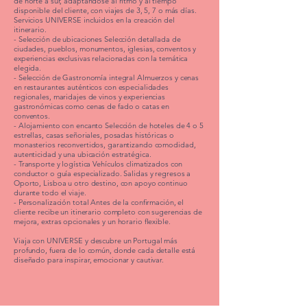
de norte a sur, adaptándose al ritmo y al tiempo
disponible del cliente, con viajes de 3, 5, 7 o más días.
Servicios UNIVERSE incluidos en la creación del
itinerario.
- Selección de ubicaciones Selección detallada de
ciudades, pueblos, monumentos, iglesias, conventos y
experiencias exclusivas relacionadas con la temática
elegida.
- Selección de Gastronomía integral Almuerzos y cenas
en restaurantes auténticos con especialidades
regionales, maridajes de vinos y experiencias
gastronómicas como cenas de fado o catas en
conventos.
- Alojamiento con encanto Selección de hoteles de 4 o 5
estrellas, casas señoriales, posadas históricas o
monasterios reconvertidos, garantizando comodidad,
autenticidad y una ubicación estratégica.
- Transporte y logística Vehículos climatizados con
conductor o guía especializado. Salidas y regresos a
Oporto, Lisboa u otro destino, con apoyo continuo
durante todo el viaje.
- Personalización total Antes de la confirmación, el
cliente recibe un itinerario completo con sugerencias de
mejora, extras opcionales y un horario flexible.
Viaja con UNIVERSE y descubre un Portugal más
profundo, fuera de lo común, donde cada detalle está
diseñado para inspirar, emocionar y cautivar.