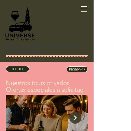
Especialistas en Rutas Transfronterizas a lo
largo del Río Duero
INICIO
RESERVAR
Nuestros tours privados
Ofertas especiales a solicitud