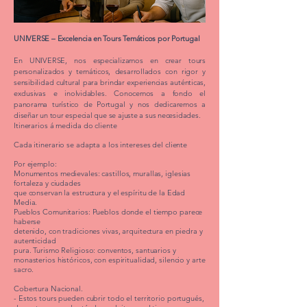
UNIVERSE – Excelencia en Tours Temáticos por Portugal
En UNIVERSE, nos especializamos en crear tours
personalizados y temáticos, desarrollados con rigor y
sensibilidad cultural para brindar experiencias auténticas,
exclusivas e inolvidables. Conocemos a fondo el
panorama turístico de Portugal y nos dedicaremos a
diseñar un tour especial que se ajuste a sus necesidades.
Itinerarios á medida do cliente
Cada itinerario se adapta a los intereses del cliente
Por ejemplo:
Monumentos medievales: castillos, murallas, iglesias
fortaleza y ciudades
que conservan la estructura y el espíritu de la Edad
Media.
Pueblos Comunitarios: Pueblos donde el tiempo parece
haberse
detenido, con tradiciones vivas, arquitectura en piedra y
autenticidad
pura. Turismo Religioso: conventos, santuarios y
monasterios históricos, con espiritualidad, silencio y arte
sacro.
Cobertura Nacional.
- Estos tours pueden cubrir todo el territorio portugués,